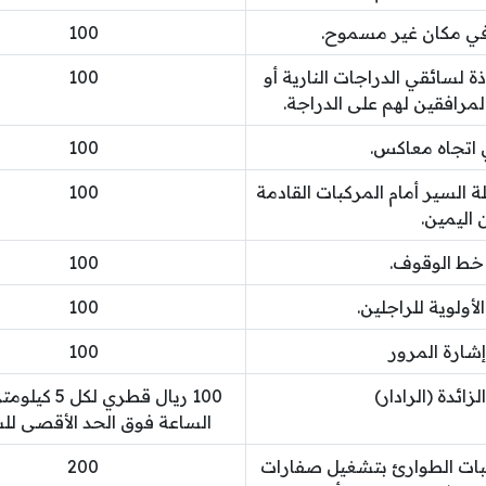
في مكان غير مسموح.
100
وذة لسائقي الدراجات النارية أو
100
لمرافقين لهم على الدراجة.
 اتجاه معاكس.
100
ة السير أمام المركبات القادمة
100
 اليمين.
خط الوقوف.
100
لأولوية للراجلين.
100
إشارة المرور
100
زائدة (الرادار)
100 ريال قطري لك
الساعة فوق الحد الأقصى لل
بات الطوارئ بتشغيل صفارات
200