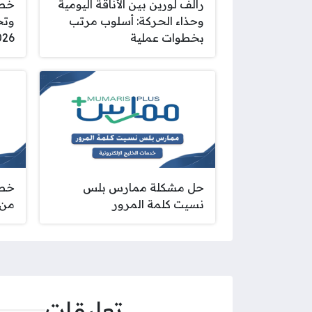
رالف لورين بين الأناقة اليومية
خطو
وحذاء الحركة: أسلوب مرتب
وتج
بخطوات عملية
026
حل مشكلة ممارس بلس
خطو
نسيت كلمة المرور
من 
تعليقات