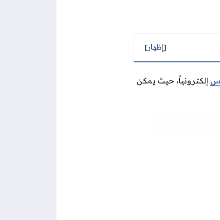
[
إظهار
]
رس
إلكترونياً، حيث يمكن