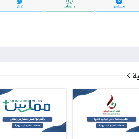
مسنجر
واتساب
تويتر
ة