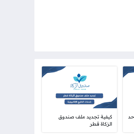
حد
كيفية تجديد ملف صندوق
الزكاة قطر